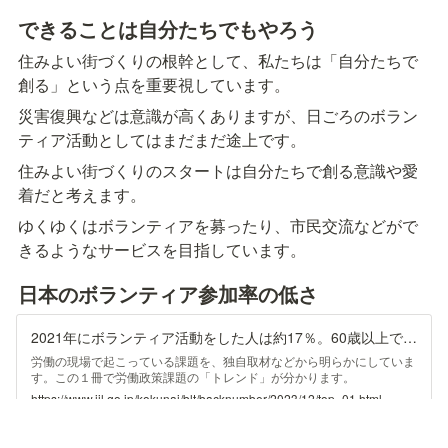
できることは自分たちでもやろう
住みよい街づくりの根幹として、私たちは「自分たちで
創る」という点を重要視しています。
災害復興などは意識が高くありますが、日ごろのボラン
ティア活動としてはまだまだ途上です。
住みよい街づくりのスタートは自分たちで創る意識や愛
着だと考えます。
ゆくゆくはボランティアを募ったり、市民交流などがで
きるようなサービスを目指しています。
日本のボランティア参加率の低さ
2021年にボランティア活動をした人は約17％。60歳以上では2割超に（実態調査：ビジネス・レーバー・トレンド 2023年12月号）｜労働政策研究・研修機構（JILPT）
労働の現場で起こっている課題を、独自取材などから明らかにしていま
す。この１冊で労働政策課題の「トレンド」が分かります。
https://www.jil.go.jp/kokunai/blt/backnumber/2023/12/top_01.html